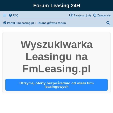
Forum Leasing 24H
FAQ
Zarejestruj się
Zaloguj się
S
Portal FmLeasing.pl
Strona główna forum
z
u
Wyszukiwarka
k
a
Leasingu na
j
FmLeasing.pl
Otrzymaj oferty bezpośrednio od wielu firm
leasingowych