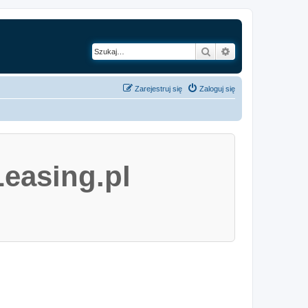
Szukaj
Wyszukiwanie z
Zarejestruj się
Zaloguj się
easing.pl