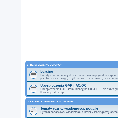
STREFA LEASINGOBIORCY
Leasing
Porady i pomoc w uzyskaniu finansowania pojazdów i sprzę
przebiegiem leasingu, użytkowaniem przedmiotu, cesje, wy
Ubezpieczenia GAP i AC/OC
Ubezpieczenia GAP i komunikacyjne (AC/OC). Jak oszczędz
likwidacji szkód itp.
OGÓLNIE O LEASINGU I WYNAJMIE
Tematy różne, wiadomości, podatki
Pytania podatkowe, wiadomości z branży leasingowej, sprzę