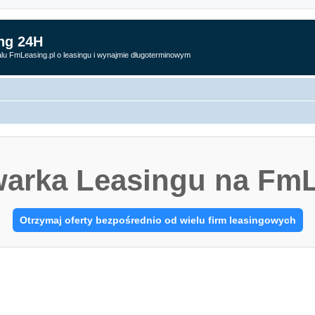
ng 24H
alu FmLeasing.pl o leasingu i wynajmie długoterminowym
arka Leasingu na FmL
Otrzymaj oferty bezpośrednio od wielu firm leasingowych