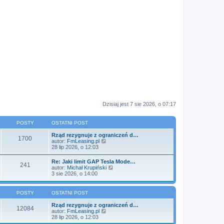
Dzisiaj jest 7 sie 2026, o 07:17
POSTY
OSTATNI POST
Rząd rezygnuje z ograniczeń d…
1700
W
autor:
FmLeasing.pl
y
28 lip 2026, o 12:03
ś
w
Re: Jaki limit GAP Tesla Mode…
241
i
W
autor:
Michał Krupiński
e
y
3 sie 2026, o 14:00
t
ś
l
w
n
i
POSTY
OSTATNI POST
a
e
j
t
Rząd rezygnuje z ograniczeń d…
n
12084
l
W
autor:
FmLeasing.pl
o
n
y
28 lip 2026, o 12:03
w
a
ś