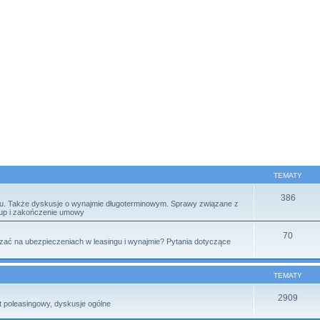
TEMATY
386
tu. Także dyskusje o wynajmie długoterminowym. Sprawy związane z
kup i zakończenie umowy
70
ać na ubezpieczeniach w leasingu i wynajmie? Pytania dotyczące
TEMATY
2909
t poleasingowy, dyskusje ogólne