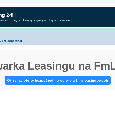
ng 24H
alu FmLeasing.pl o leasingu i wynajmie długoterminowym
y bez odpowiedzi
arka Leasingu na FmL
Otrzymaj oferty bezpośrednio od wielu firm leasingowych