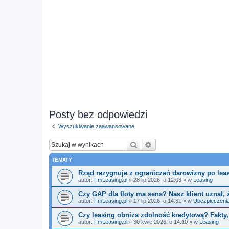
Posty bez odpowiedzi
Wyszukiwanie zaawansowane
Szukaj
Wyszukiwanie zaawan
TEMATY
Rząd rezygnuje z ograniczeń darowizny po leas
autor:
FmLeasing.pl
»
28 lip 2026, o 12:03
» w
Leasing
Czy GAP dla floty ma sens? Nasz klient uznał, 
autor:
FmLeasing.pl
»
17 lip 2026, o 14:31
» w
Ubezpieczeni
Czy leasing obniża zdolność kredytową? Fakty,
autor:
FmLeasing.pl
»
30 kwie 2026, o 14:10
» w
Leasing