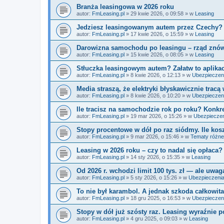
Branża leasingowa w 2026 roku
autor:
FmLeasing.pl
»
29 kwie 2026, o 09:58
» w
Leasing
Jedziesz leasingowanym autem przez Czechy? 
autor:
FmLeasing.pl
»
17 kwie 2026, o 15:59
» w
Leasing
Darowizna samochodu po leasingu – rząd znów b
autor:
FmLeasing.pl
»
15 kwie 2026, o 08:05
» w
Leasing
Stłuczka leasingowym autem? Załatw to aplika
autor:
FmLeasing.pl
»
8 kwie 2026, o 12:13
» w
Ubezpieczen
Media straszą, że elektryki błyskawicznie tracą 
autor:
FmLeasing.pl
»
8 kwie 2026, o 10:20
» w
Ubezpieczen
Ile tracisz na samochodzie rok po roku? Konkr
autor:
FmLeasing.pl
»
19 mar 2026, o 15:26
» w
Ubezpiecze
Stopy procentowe w dół po raz siódmy. Ile kos
autor:
FmLeasing.pl
»
9 mar 2026, o 15:46
» w
Tematy różne
Leasing w 2026 roku – czy to nadal się opłaca?
autor:
FmLeasing.pl
»
14 sty 2026, o 15:35
» w
Leasing
Od 2026 r. wchodzi limit 100 tys. zł — ale uwa
autor:
FmLeasing.pl
»
5 sty 2026, o 15:26
» w
Ubezpieczeni
To nie był karambol. A jednak szkoda całkowita 
autor:
FmLeasing.pl
»
18 gru 2025, o 16:53
» w
Ubezpieczen
Stopy w dół już szósty raz. Leasing wyraźnie p
autor:
FmLeasing.pl
»
4 gru 2025, o 09:03
» w
Leasing