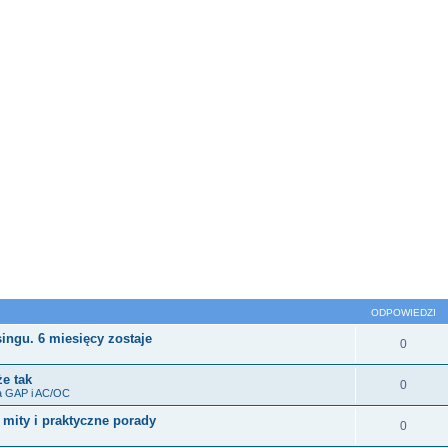
sowane
ODPOWIEDZI
ingu. 6 miesięcy zostaje
0
że tak
0
a GAP i AC/OC
 mity i praktyczne porady
0