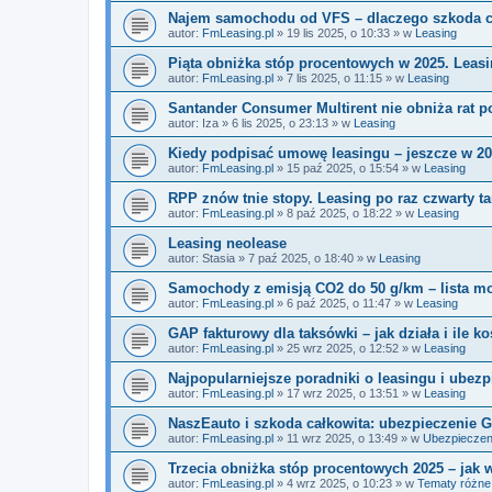
Najem samochodu od VFS – dlaczego szkoda ca
autor:
FmLeasing.pl
»
19 lis 2025, o 10:33
» w
Leasing
Piąta obniżka stóp procentowych w 2025. Leasi
autor:
FmLeasing.pl
»
7 lis 2025, o 11:15
» w
Leasing
Santander Consumer Multirent nie obniża rat
autor:
Iza
»
6 lis 2025, o 23:13
» w
Leasing
Kiedy podpisać umowę leasingu – jeszcze w 20
autor:
FmLeasing.pl
»
15 paź 2025, o 15:54
» w
Leasing
RPP znów tnie stopy. Leasing po raz czwarty t
autor:
FmLeasing.pl
»
8 paź 2025, o 18:22
» w
Leasing
Leasing neolease
autor:
Stasia
»
7 paź 2025, o 18:40
» w
Leasing
Samochody z emisją CO2 do 50 g/km – lista mode
autor:
FmLeasing.pl
»
6 paź 2025, o 11:47
» w
Leasing
GAP fakturowy dla taksówki – jak działa i ile ko
autor:
FmLeasing.pl
»
25 wrz 2025, o 12:52
» w
Leasing
Najpopularniejsze poradniki o leasingu i ubez
autor:
FmLeasing.pl
»
17 wrz 2025, o 13:51
» w
Leasing
NaszEauto i szkoda całkowita: ubezpieczenie G
autor:
FmLeasing.pl
»
11 wrz 2025, o 13:49
» w
Ubezpieczen
Trzecia obniżka stóp procentowych 2025 – jak 
autor:
FmLeasing.pl
»
4 wrz 2025, o 10:23
» w
Tematy różne,