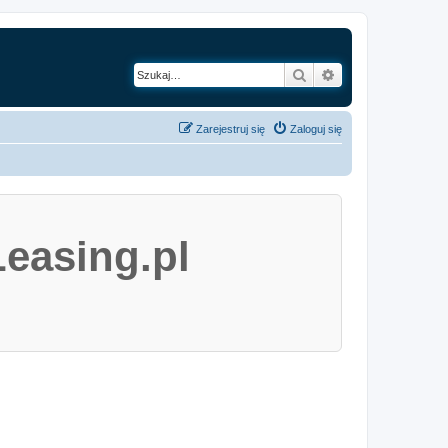
Szukaj
Wyszukiwanie z
Zarejestruj się
Zaloguj się
easing.pl