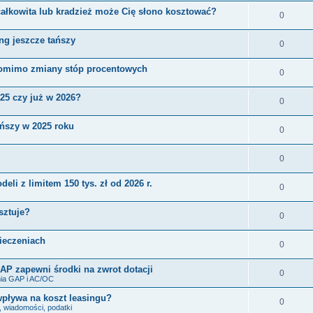
łkowita lub kradzież może Cię słono kosztować?
0
ng jeszcze tańszy
0
 pomimo zmiany stóp procentowych
0
25 czy już w 2026?
0
ańszy w 2025 roku
0
0
li z limitem 150 tys. zł od 2026 r.
0
sztuje?
0
pieczeniach
0
AP zapewni środki na zwrot dotacji
0
ia GAP i AC/OC
wpływa na koszt leasingu?
0
 wiadomości, podatki