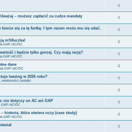
0
Uważaj – możesz zapłacić za cudze mandaty
0
ierze się za tę furtkę. I tym razem może mu się udać.
0
cją mStłuczka!
0
ia GAP i AC/OC
wartość i będzie tylko gorzej. Czy mają rację?
0
ia GAP i AC/OC
etne dane
0
nia GAP i AC/OC
ztuje leasing w 2026 roku?
0
, wiadomości, podatki
0
ga: nie dotyczy on AC ani GAP
0
a GAP i AC/OC
– historia, która otwiera oczy (case study)
0
ia GAP i AC/OC
otaniał
0