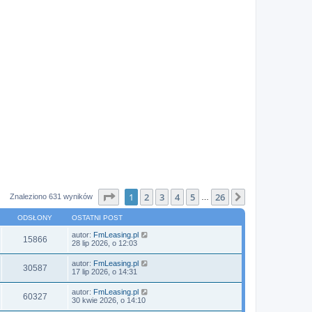
Strona
1
z
26
1
2
3
4
5
26
Następna
Znaleziono 631 wyników
…
ODSŁONY
OSTATNI POST
autor:
FmLeasing.pl
15866
28 lip 2026, o 12:03
autor:
FmLeasing.pl
30587
17 lip 2026, o 14:31
autor:
FmLeasing.pl
60327
30 kwie 2026, o 14:10