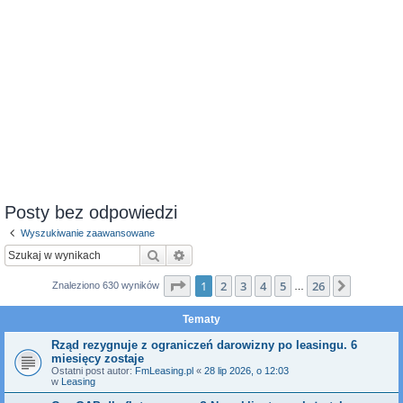
Posty bez odpowiedzi
Wyszukiwanie zaawansowane
Szukaj
Wyszukiwanie zaawansowane
Strona
1
z
26
1
2
3
4
5
26
Następn
Znaleziono 630 wyników
…
Tematy
Rząd rezygnuje z ograniczeń darowizny po leasingu. 6
miesięcy zostaje
Ostatni post autor:
FmLeasing.pl
«
28 lip 2026, o 12:03
w
Leasing