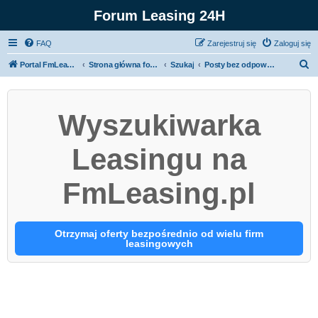
Forum Leasing 24H
FAQ
Zarejestruj się
Zaloguj się
S
Portal FmLeasing.pl
Strona główna forum
Szukaj
Posty bez odpowiedzi
z
u
Wyszukiwarka
k
a
Leasingu na
j
FmLeasing.pl
Otrzymaj oferty bezpośrednio od wielu firm
leasingowych