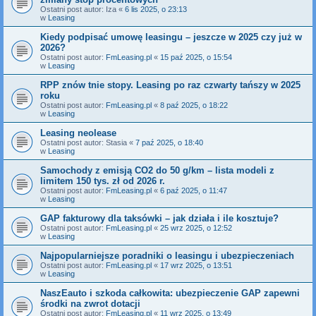
Ostatni post autor:
Iza
«
6 lis 2025, o 23:13
w
Leasing
Kiedy podpisać umowę leasingu – jeszcze w 2025 czy już w
2026?
Ostatni post autor:
FmLeasing.pl
«
15 paź 2025, o 15:54
w
Leasing
RPP znów tnie stopy. Leasing po raz czwarty tańszy w 2025
roku
Ostatni post autor:
FmLeasing.pl
«
8 paź 2025, o 18:22
w
Leasing
Leasing neolease
Ostatni post autor:
Stasia
«
7 paź 2025, o 18:40
w
Leasing
Samochody z emisją CO2 do 50 g/km – lista modeli z
limitem 150 tys. zł od 2026 r.
Ostatni post autor:
FmLeasing.pl
«
6 paź 2025, o 11:47
w
Leasing
GAP fakturowy dla taksówki – jak działa i ile kosztuje?
Ostatni post autor:
FmLeasing.pl
«
25 wrz 2025, o 12:52
w
Leasing
Najpopularniejsze poradniki o leasingu i ubezpieczeniach
Ostatni post autor:
FmLeasing.pl
«
17 wrz 2025, o 13:51
w
Leasing
NaszEauto i szkoda całkowita: ubezpieczenie GAP zapewni
środki na zwrot dotacji
Ostatni post autor:
FmLeasing.pl
«
11 wrz 2025, o 13:49