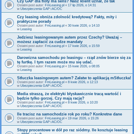
Czy GAP dla floty ma sens? Nasz klient uznał, że tak
Ostatni post autor:
FmLeasing.pl
«
17 lip 2026, o 14:31
w
Ubezpieczenia GAP i AC/OC
Czy leasing obniża zdolność kredytową? Fakty, mity i
praktyczne porady
Ostatni post autor:
FmLeasing.pl
«
30 kwie 2026, o 14:10
w
Leasing
Jedziesz leasingowanym autem przez Czechy? Uważaj –
możesz zapłacić za cudze mandaty
Ostatni post autor:
FmLeasing.pl
«
17 kwie 2026, o 15:59
w
Leasing
Darowizna samochodu po leasingu – rząd znów bierze się za
tę furtkę. I tym razem może mu się udać.
Ostatni post autor:
FmLeasing.pl
«
15 kwie 2026, o 08:05
w
Leasing
Stłuczka leasingowym autem? Załatw to aplikacją mStłuczka!
Ostatni post autor:
FmLeasing.pl
«
8 kwie 2026, o 12:13
w
Ubezpieczenia GAP i AC/OC
Media straszą, że elektryki błyskawicznie tracą wartość i
będzie tylko gorzej. Czy mają rację?
Ostatni post autor:
FmLeasing.pl
«
8 kwie 2026, o 10:20
w
Ubezpieczenia GAP i AC/OC
Ile tracisz na samochodzie rok po roku? Konkretne dane
Ostatni post autor:
FmLeasing.pl
«
19 mar 2026, o 15:26
w
Ubezpieczenia GAP i AC/OC
Stopy procentowe w dół po raz siódmy. Ile kosztuje leasing