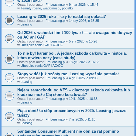
w 2026 roku?
Ostatni post autor:
FmLeasing.pl
«
9 mar 2026, o 15:46
w
Tematy różne, wiadomości, podatki
Leasing w 2026 roku – czy to nadal się opłaca?
Ostatni post autor:
FmLeasing.pl
«
14 sty 2026, o 15:35
w
Leasing
Od 2026 r. wchodzi limit 100 tys. zł — ale uwaga: nie dotyczy
on AC ani GAP
Ostatni post autor:
FmLeasing.pl
«
5 sty 2026, o 15:26
w
Ubezpieczenia GAP i AC/OC
To nie był karambol. A jednak szkoda całkowita – historia,
która otwiera oczy (case study)
Ostatni post autor:
FmLeasing.pl
«
18 gru 2025, o 16:53
w
Ubezpieczenia GAP i AC/OC
Stopy w dół już szósty raz. Leasing wyraźnie potaniał
Ostatni post autor:
FmLeasing.pl
«
4 gru 2025, o 09:03
w
Leasing
Najem samochodu od VFS – dlaczego szkoda całkowita lub
kradzież może Cię słono kosztować?
Ostatni post autor:
FmLeasing.pl
«
19 lis 2025, o 10:33
w
Leasing
Piąta obniżka stóp procentowych w 2025. Leasing jeszcze
tańszy
Ostatni post autor:
FmLeasing.pl
«
7 lis 2025, o 11:15
w
Leasing
Santander Consumer Multirent nie obniża rat pomimo
zmiany stóp procentowych