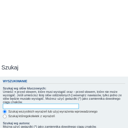
Szukaj
WYSZUKIWANIE
Szukaj wg słów kluczowych:
Umieść
+
przed słowem, które musi wystąpić oraz
-
przed słowem, które nie może
wystąpić. Jeśli umieścisz listę słów oddzielonych
|
wewnątrz nawiasów, tylko jedno ze
słów będzie musiało wystąpić. Możesz użyć gwiazdki (*) jako zamiennika dowolnego
ciągu znaków.
Szukaj wszystkich wyrażeń lub użyj wyrażenia wprowadzonego
Szukaj któregokolwiek z wyrażeń
Szukaj wg autora:
Można użyć gwiazdki (*) jako zamiennika dowolnego ciągu znaków.