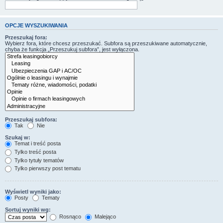
OPCJE WYSZUKIWANIA
Przeszukaj fora:
Wybierz fora, które chcesz przeszukać. Subfora są przeszukiwane automatycznie,
chyba że funkcja „Przeszukuj subfora”, jest wyłączona.
Przeszukaj subfora:
Tak
Nie
Szukaj w:
Temat i treść posta
Tylko treść posta
Tylko tytuły tematów
Tylko pierwszy post tematu
Wyświetl wyniki jako:
Posty
Tematy
Sortuj wyniki wg:
Rosnąco
Malejąco