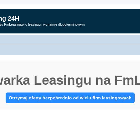
ng 24H
alu FmLeasing.pl o leasingu i wynajmie długoterminowym
arka Leasingu na FmL
Otrzymaj oferty bezpośrednio od wielu firm leasingowych