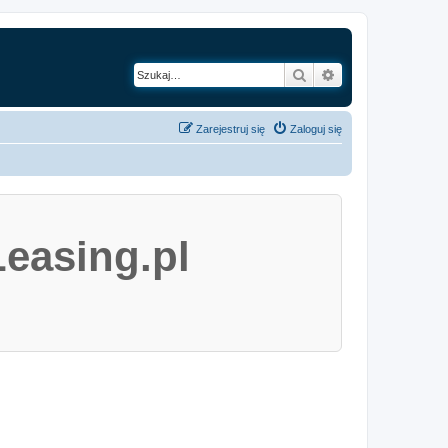
Szukaj
Wyszukiwanie z
Zarejestruj się
Zaloguj się
easing.pl