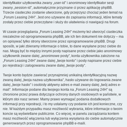
identyfikator użytkownika zwany „user-id” i anonimowy identyfikator sesji
zwany „session-id”, automatycznie przyznane ci przez aplikację phpBB.
Trzecie ciasteczko zostanie utworzone, gdy przejrzysz chociaż jeden temat na
„Forum Leasing 24H”. Jest ono używane do zapisania informacji, które tematy
zostały przez ciebie przeczytane i służy do ułatwienia ci nawigacji na forum.
W czasie przeglądania „Forum Leasing 24H” możemy też utworzyć ciasteczka
niezależne od oprogramowania phpBB, ale ich ten dokument nie dotyczy – ma
on opisywać tylko strony stworzone przez oprogramowanie phpBB. Drugi
sposób, w jaki zbieramy informacje o tobie, to dane wysyłane przez ciebie do
nas. Mogą być to między innymi posty napisane przez ciebie jako anonimowy
użytkownik zwane dalej „anonimowe posty”, konta użytkownika założone na
„Forum Leasing 24H” zwane dalej „twoje konto” i posty napisane przez ciebie
po rejestracji i zalogowaniu zwane dalej „twoje posty”.
Twoje konto będzie zawierać przynajmniej unikalną identyfikacyjną nazwę
zwaną dalej „twoja nazwa użytkownika”, hasło używane do logowania zwane
dalej „twoje hasło” i osobisty aktywny adres e-mail zwany dalej „twój adres e-
mail”. Informacje podane dla twojego konta na „Forum Leasing 24H” są
chronione przez prawa dotyczące ochrony danych osobowych w państwie, w
którym stoi nasz serwer. Mamy prawo wymagać podania dodatkowych
informacji przy rejestracji, i to my ustalamy czy podanie ich jest konieczne, czy
nie. W każdym przypadku masz możliwość wybrania, które informacje o twoim
koncie są wyświetlane publicznie. Co więcej, w panelu zarządzania kontem
masz możliwość włączenia lub wyłączenia wysyłania do ciebie automatycznie
generowanych przez oprogramowanie phpBB e-maili.