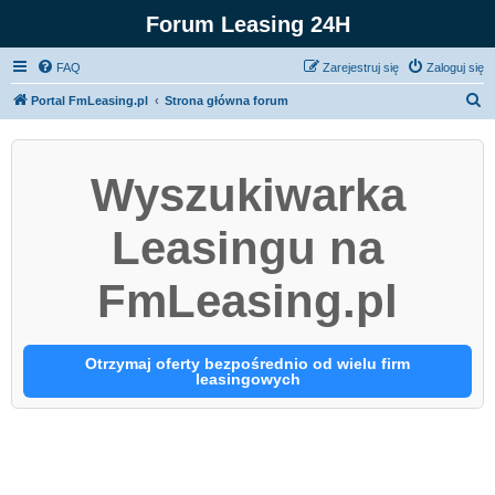
Forum Leasing 24H
FAQ
Zarejestruj się
Zaloguj się
S
Portal FmLeasing.pl
Strona główna forum
z
u
Wyszukiwarka
k
a
Leasingu na
j
FmLeasing.pl
Otrzymaj oferty bezpośrednio od wielu firm
leasingowych