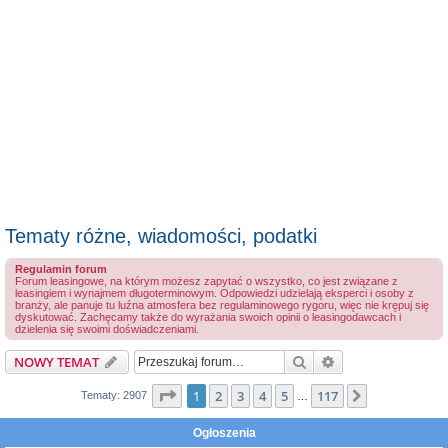
Tematy różne, wiadomości, podatki
Regulamin forum
Forum leasingowe, na którym możesz zapytać o wszystko, co jest związane z
leasingiem i wynajmem długoterminowym. Odpowiedzi udzielają eksperci i osoby z
branży, ale panuje tu luźna atmosfera bez regulaminowego rygoru, więc nie krępuj się
dyskutować. Zachęcamy także do wyrażania swoich opinii o leasingodawcach i
dzielenia się swoimi doświadczeniami.
Szukaj
Wyszukiwanie z
NOWY TEMAT
Strona
1
z
117
1
2
3
4
5
117
Następna
Tematy: 2907
…
Ogłoszenia