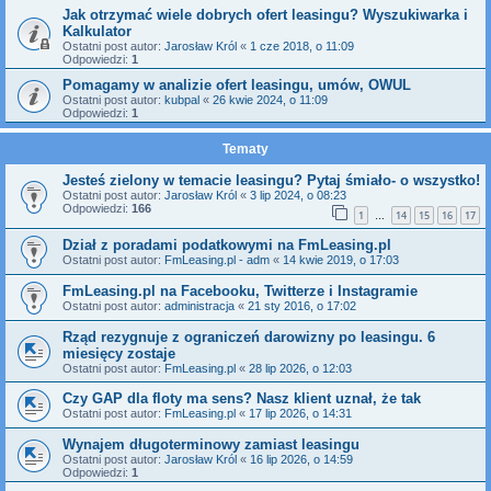
Jak otrzymać wiele dobrych ofert leasingu? Wyszukiwarka i
Kalkulator
Ostatni post autor:
Jarosław Król
«
1 cze 2018, o 11:09
Odpowiedzi:
1
Pomagamy w analizie ofert leasingu, umów, OWUL
Ostatni post autor:
kubpal
«
26 kwie 2024, o 11:09
Odpowiedzi:
1
Tematy
Jesteś zielony w temacie leasingu? Pytaj śmiało- o wszystko!
Ostatni post autor:
Jarosław Król
«
3 lip 2024, o 08:23
Odpowiedzi:
166
1
14
15
16
17
…
Dział z poradami podatkowymi na FmLeasing.pl
Ostatni post autor:
FmLeasing.pl - adm
«
14 kwie 2019, o 17:03
FmLeasing.pl na Facebooku, Twitterze i Instagramie
Ostatni post autor:
administracja
«
21 sty 2016, o 17:02
Rząd rezygnuje z ograniczeń darowizny po leasingu. 6
miesięcy zostaje
Ostatni post autor:
FmLeasing.pl
«
28 lip 2026, o 12:03
Czy GAP dla floty ma sens? Nasz klient uznał, że tak
Ostatni post autor:
FmLeasing.pl
«
17 lip 2026, o 14:31
Wynajem długoterminowy zamiast leasingu
Ostatni post autor:
Jarosław Król
«
16 lip 2026, o 14:59
Odpowiedzi:
1