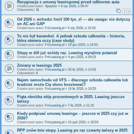
Rezygnacja z umowy leasingowej przed odbiorem auta
Ostatni post autor:
Spayker
«
9 sty 2026, o 08:47
Odpowiedzi:
11
1
2
Od 2026 r. wchodzi limit 100 tys. zł — ale uwaga: nie dotyczy
on AC ani GAP
Ostatni post autor:
FmLeasing.pl
«
5 sty 2026, o 15:26
To nie był karambol. A jednak szkoda całkowita – historia,
która otwiera oczy (case study)
Ostatni post autor:
FmLeasing.pl
«
18 gru 2025, o 16:53
Stopy w dół już szósty raz. Leasing wyraźnie potaniał
Ostatni post autor:
FmLeasing.pl
«
4 gru 2025, o 09:03
Zmiany w leasingu 2025
Ostatni post autor:
FmLeasing.pl
«
20 lis 2025, o 14:59
Odpowiedzi:
4
Najem samochodu od VFS – dlaczego szkoda całkowita lub
kradzież może Cię słono kosztować?
Ostatni post autor:
FmLeasing.pl
«
19 lis 2025, o 10:33
Piąta obniżka stóp procentowych w 2025. Leasing jeszcze
tańszy
Ostatni post autor:
FmLeasing.pl
«
7 lis 2025, o 11:15
Kiedy podpisać umowę leasingu – jeszcze w 2025 czy już w
2026?
Ostatni post autor:
FmLeasing.pl
«
15 paź 2025, o 15:54
RPP znów tnie stopy. Leasing po raz czwarty tańszy w 2025