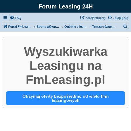
Forum Leasing 24H
FAQ
Zarejestruj się
Zaloguj się
S
Portal FmLeasing.pl
Strona główna forum
Ogólnie o leasingu i wynajmie
Tematy różne, wiadomości, podatki
z
u
Wyszukiwarka
k
a
Leasingu na
j
FmLeasing.pl
Otrzymaj oferty bezpośrednio od wielu firm
leasingowych