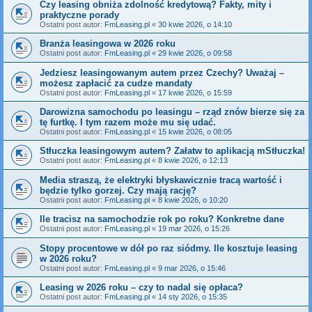
Czy leasing obniża zdolność kredytową? Fakty, mity i
praktyczne porady
Ostatni post autor:
FmLeasing.pl
«
30 kwie 2026, o 14:10
Branża leasingowa w 2026 roku
Ostatni post autor:
FmLeasing.pl
«
29 kwie 2026, o 09:58
Jedziesz leasingowanym autem przez Czechy? Uważaj –
możesz zapłacić za cudze mandaty
Ostatni post autor:
FmLeasing.pl
«
17 kwie 2026, o 15:59
Darowizna samochodu po leasingu – rząd znów bierze się za
tę furtkę. I tym razem może mu się udać.
Ostatni post autor:
FmLeasing.pl
«
15 kwie 2026, o 08:05
Stłuczka leasingowym autem? Załatw to aplikacją mStłuczka!
Ostatni post autor:
FmLeasing.pl
«
8 kwie 2026, o 12:13
Media straszą, że elektryki błyskawicznie tracą wartość i
będzie tylko gorzej. Czy mają rację?
Ostatni post autor:
FmLeasing.pl
«
8 kwie 2026, o 10:20
Ile tracisz na samochodzie rok po roku? Konkretne dane
Ostatni post autor:
FmLeasing.pl
«
19 mar 2026, o 15:26
Stopy procentowe w dół po raz siódmy. Ile kosztuje leasing
w 2026 roku?
Ostatni post autor:
FmLeasing.pl
«
9 mar 2026, o 15:46
Leasing w 2026 roku – czy to nadal się opłaca?
Ostatni post autor:
FmLeasing.pl
«
14 sty 2026, o 15:35