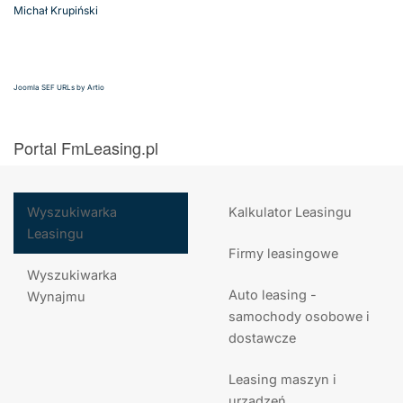
Michał Krupiński
Joomla SEF URLs by Artio
Portal FmLeasing.pl
Wyszukiwarka
Kalkulator Leasingu
Leasingu
Firmy leasingowe
Wyszukiwarka
Auto leasing -
Wynajmu
samochody osobowe i
dostawcze
Leasing maszyn i
urządzeń