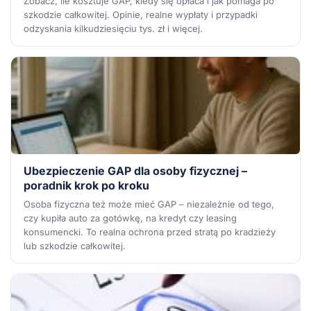
Zobacz, ile kosztuje GAP, kiedy się opłaca i jak pomaga po
szkodzie całkowitej. Opinie, realne wypłaty i przypadki
odzyskania kilkudziesięciu tys. zł i więcej.
Ubezpieczenie GAP dla osoby fizycznej –
poradnik krok po kroku
Osoba fizyczna też może mieć GAP – niezależnie od tego,
czy kupiła auto za gotówkę, na kredyt czy leasing
konsumencki. To realna ochrona przed stratą po kradzieży
lub szkodzie całkowitej.