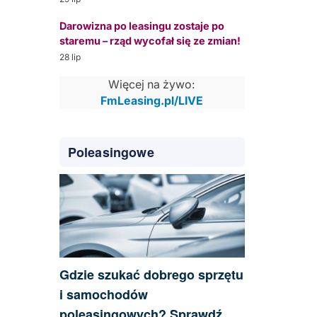
Darowizna po leasingu zostaje po
staremu – rząd wycofał się ze zmian!
28 lip
Więcej na żywo:
FmLeasing.pl/LIVE
Poleasingowe
Gdzie szukać dobrego sprzętu
i samochodów
poleasingowych? Sprawdź