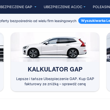
BEZPIECZENIE GAP
UBEZPIECZENIE AC/OC
POLEASI
Wyszukiwarka Le
oferty bezpośrednio od wielu firm leasingowych
KALKULATOR GAP
Lepsze i tańsze Ubezpieczenie GAP. Kup GAP
fakturowy ze zniżką – sprawdź cenę