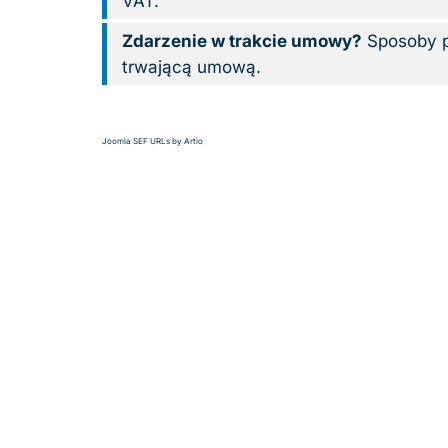
VAT.
Zdarzenie w trakcie umowy?
Sposoby p
trwającą umową.
Joomla SEF URLs by Artio