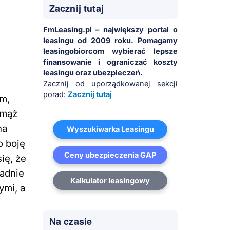
Zacznij tutaj
FmLeasing.pl – największy portal o
leasingu od 2009 roku. Pomagamy
leasingobiorcom wybierać lepsze
finansowanie i ograniczać koszty
leasingu oraz ubezpieczeń.
Zacznij od uporządkowanej sekcji
porad:
Zacznij tutaj
am,
 mąż
na
Wyszukiwarka Leasingu
o boję
Ceny ubezpieczenia GAP
ię, że
padnie
Kalkulator leasingowy
ymi, a
Na czasie