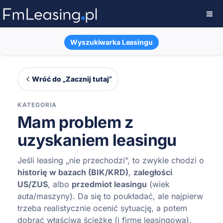
Wyszukiwarka Leasingu
Wróć do „Zacznij tutaj”
KATEGORIA
Mam problem z
uzyskaniem leasingu
Jeśli leasing „nie przechodzi”, to zwykle chodzi o
historię w bazach (BIK/KRD)
,
zaległości
US/ZUS
, albo
przedmiot leasingu
(wiek
auta/maszyny). Da się to poukładać, ale najpierw
trzeba realistycznie ocenić sytuację, a potem
dobrać właściwą ścieżkę (i firmę leasingową).